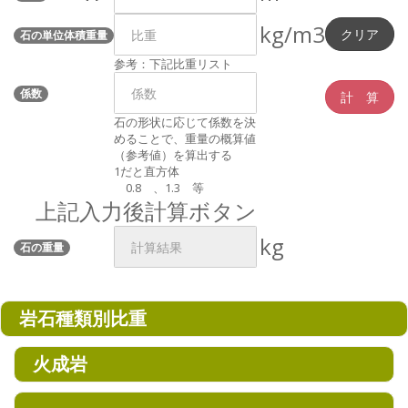
kg/m3
石の単位体積重量
参考：下記比重リスト
係数
石の形状に応じて係数を決
めることで、重量の概算値
（参考値）を算出する
1だと直方体
0.8 、1.3 等
上記入力後計算ボタン
kg
石の重量
岩石種類別比重
火成岩