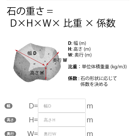
D=
m
幅
H=
m
高さ
W=
m
奥行