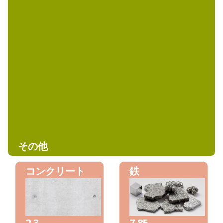
2.5 ～ 2.9
2.6 ～ 3.0
大理石
角閃岩
2.5 ～ 2.9
2.9 ～ 3.1
その他
コンクリート
鉄
2.3
7.85