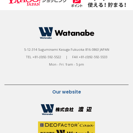
5-12-314 Suguminami Kasuga Fukuoka 816-0863 JAPAN
TEL +81-(0)92-592-5522 | FAX +81-(0)92-592-5533
Mon - Fri: 9 am - 5 pm
Our website