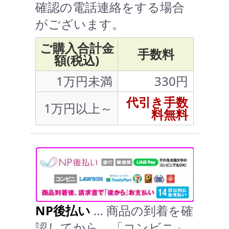
確認の電話連絡をする場合
がございます。
ご購入合計金
手数料
額(税込)
1万円未満
330円
代引き手数
1万円以上～
料無料
NP後払い
… 商品の到着を確
認してから、「コンビニ」