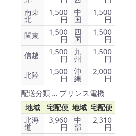
南東
1,500
中
1,500
北
円
国
円
1,500
四
1,500
関東
円
国
円
1,500
九
1,500
信越
円
州
円
1,500
沖
2,000
北陸
円
縄
円
配送分類 … プリンス電機
地域
宅配便
地域
宅配便
北海
3,960
中
2,310
道
円
部
円