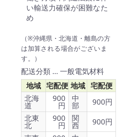
い輸送力確保が困難なた
め
（※沖縄県・北海道・離島の方
は加算される場合がございま
す。）
配送分類 … 一般電気材料
地域
宅配便
地域
宅配便
北海
900
中
900円
道
円
部
北東
900
関
900円
北
円
西