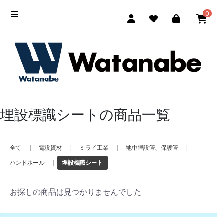
0
埋設標識シートの商品一覧
全て
|
電設資材
|
ミライ工業
|
地中埋設管、保護管
|
ハンドホール
|
埋設標識シート
お探しの商品は見つかりませんでした