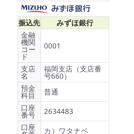
振込先
みずほ銀行
金融
機関
0001
コー
ド
支店
福岡支店（支店番
名
号660）
預金
普通
科目
口座
2634483
番号
口座
カ）ワタナベ