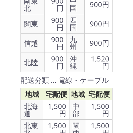
南東
900
中
900円
北
円
国
900
四
関東
900円
円
国
900
九
信越
900円
円
州
900
沖
1,520
北陸
円
縄
円
配送分類 … 電線・ケーブル
地域
宅配便
地域
宅配便
北海
1,500
中
1,500
道
円
部
円
北東
1,500
関
1,500
北
円
西
円