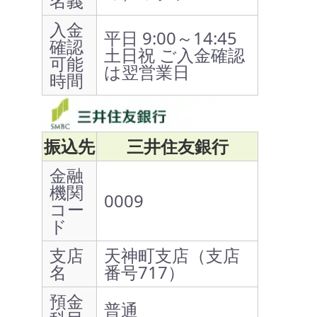
名義
入金
平日 9:00～14:45
確認
土日祝 ご入金確認
可能
は翌営業日
時間
振込先
三井住友銀行
金融
機関
0009
コー
ド
支店
天神町支店（支店
名
番号717）
預金
普通