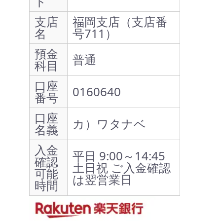
ド
支店
福岡支店（支店番
名
号711）
預金
普通
科目
口座
0160640
番号
口座
カ）ワタナベ
名義
入金
平日 9:00～14:45
確認
土日祝 ご入金確認
可能
は翌営業日
時間