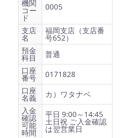
機関
0005
コー
ド
支店
福岡支店（支店番
名
号652）
預金
普通
科目
口座
0171828
番号
口座
カ）ワタナベ
名義
入金
平日 9:00～14:45
確認
土日祝 ご入金確認
可能
は翌営業日
時間