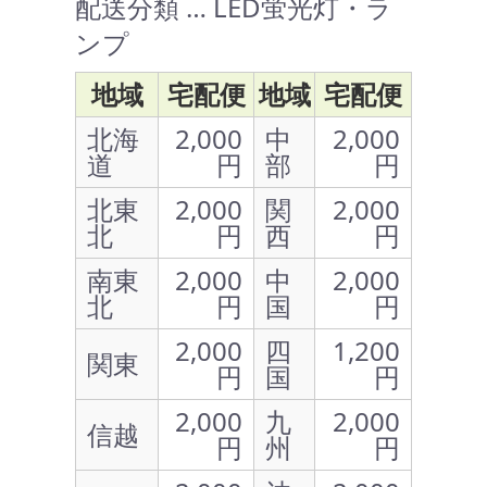
配送分類 … LED蛍光灯・ラ
ンプ
地域
宅配便
地域
宅配便
北海
2,000
中
2,000
道
円
部
円
北東
2,000
関
2,000
北
円
西
円
南東
2,000
中
2,000
北
円
国
円
2,000
四
1,200
関東
円
国
円
2,000
九
2,000
信越
円
州
円