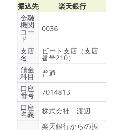
振込先
楽天銀行
金融
機関
0036
コー
ド
支店
ビート支店（支店
名
番号210）
預金
普通
科目
口座
7014813
番号
口座
株式会社 渡辺
名義
楽天銀行からの振