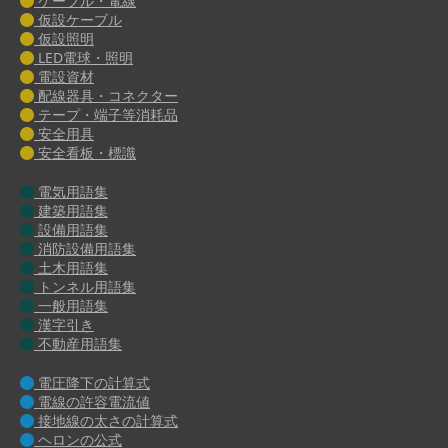
ケーブル・電線
仮設ケーブル
仮設照明
LED電球・照明
電設資材
配線器具・コネクター
テープ・端子等消耗品
安全用具
安全看板・標識
電気用語集
建築用語集
設備用語集
消防設備用語集
土木用語集
トンネル用語集
一般用語集
漢字引き
不動産用語集
電圧降下の計算式
電線の許容電流値
接地線の太さの計算式
ヘロンの公式