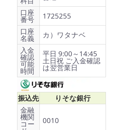
科目
口座
1725255
番号
口座
カ）ワタナベ
名義
入金
平日 9:00～14:45
確認
土日祝 ご入金確認
可能
は翌営業日
時間
振込先
りそな銀行
金融
機関
0010
コー