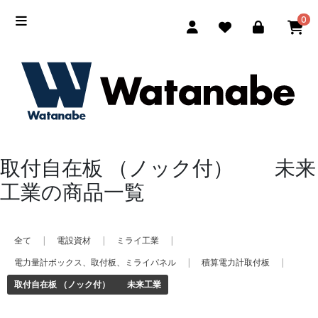
0
取付自在板 （ノック付） 未来
工業の商品一覧
全て
|
電設資材
|
ミライ工業
|
電力量計ボックス、取付板、ミライパネル
|
積算電力計取付板
|
取付自在板 （ノック付） 未来工業