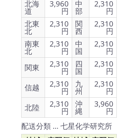
北海
3,960
中
2,310
道
円
部
円
北東
2,310
関
2,310
北
円
西
円
南東
2,310
中
2,310
北
円
国
円
2,310
四
2,310
関東
円
国
円
2,310
九
2,310
信越
円
州
円
2,310
沖
3,960
北陸
円
縄
円
配送分類 … 七星化学研究所