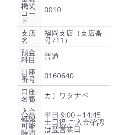
機関
0010
コー
ド
支店
福岡支店（支店番
名
号711）
預金
普通
科目
口座
0160640
番号
口座
カ）ワタナベ
名義
入金
平日 9:00～14:45
確認
土日祝 ご入金確認
可能
は翌営業日
時間