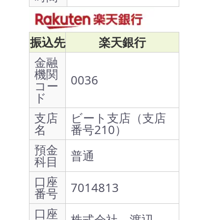
振込先
楽天銀行
金融
機関
0036
コー
ド
支店
ビート支店（支店
名
番号210）
預金
普通
科目
口座
7014813
番号
口座
株式会社 渡辺