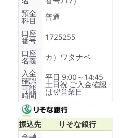
名
番号717）
預金
普通
科目
口座
1725255
番号
口座
カ）ワタナベ
名義
入金
平日 9:00～14:45
確認
土日祝 ご入金確認
可能
は翌営業日
時間
振込先
りそな銀行
金融