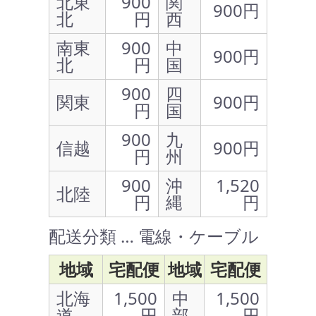
北東
900
関
900円
北
円
西
南東
900
中
900円
北
円
国
900
四
関東
900円
円
国
900
九
信越
900円
円
州
900
沖
1,520
北陸
円
縄
円
配送分類 … 電線・ケーブル
地域
宅配便
地域
宅配便
北海
1,500
中
1,500
道
円
部
円