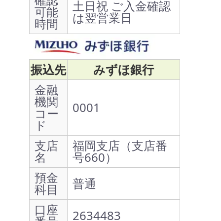
土日祝 ご入金確認
可能
は翌営業日
時間
振込先
みずほ銀行
金融
機関
0001
コー
ド
支店
福岡支店（支店番
名
号660）
預金
普通
科目
口座
2634483