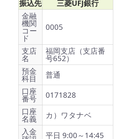
振込先
三菱UFJ銀行
金融
機関
0005
コー
ド
支店
福岡支店（支店番
名
号652）
預金
普通
科目
口座
0171828
番号
口座
カ）ワタナベ
名義
入金
平日 9:00～14:45
確認