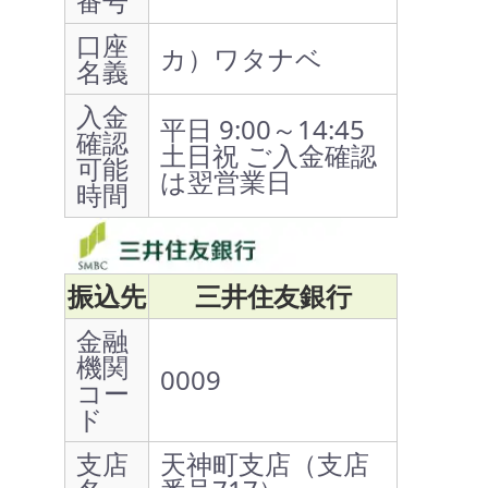
番号
口座
カ）ワタナベ
名義
入金
平日 9:00～14:45
確認
土日祝 ご入金確認
可能
は翌営業日
時間
振込先
三井住友銀行
金融
機関
0009
コー
ド
支店
天神町支店（支店