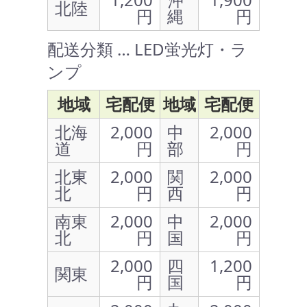
北陸
円
縄
円
配送分類 … LED蛍光灯・ラ
ンプ
地域
宅配便
地域
宅配便
北海
2,000
中
2,000
道
円
部
円
北東
2,000
関
2,000
北
円
西
円
南東
2,000
中
2,000
北
円
国
円
2,000
四
1,200
関東
円
国
円