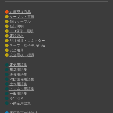
在庫限り商品
ケーブル・電線
仮設ケーブル
仮設照明
LED電球・照明
電設資材
配線器具・コネクター
テープ・端子等消耗品
安全用具
安全看板・標識
電気用語集
建築用語集
設備用語集
消防設備用語集
土木用語集
トンネル用語集
一般用語集
漢字引き
不動産用語集
電圧降下の計算式