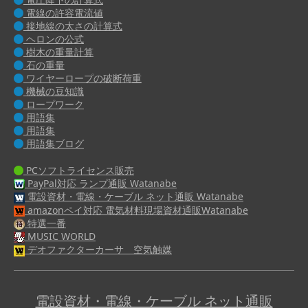
電線の許容電流値
接地線の太さの計算式
ヘロンの公式
樹木の重量計算
石の重量
ワイヤーロープの破断荷重
機械の豆知識
ロープワーク
用語集
用語集
用語集ブログ
PCソフトライセンス販売
PayPal対応 ランプ通販 Watanabe
電設資材・電線・ケーブル ネット通販 Watanabe
amazonペイ対応 電気材料現場資材通販Watanabe
特選一番
MUSIC WORLD
デオファクターカーサ 空気触媒
電設資材・電線・ケーブル ネット通販