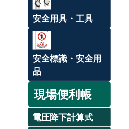
安全用具・工具
安全標識・安全用
品
現場便利帳
電圧降下計算式