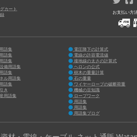
り
グカート
お支払い方法 M
録
用語集
電圧降下の計算式
用語集
電線の許容電流値
用語集
接地線の太さの計算式
設備用語集
ヘロンの公式
用語集
樹木の重量計算
ネル用語集
石の重量
用語集
ワイヤーロープの破断荷重
引き
機械の豆知識
産用語集
ロープワーク
用語集
用語集
用語集ブログ
資材・電線・ケーブル ネット通販 Watan