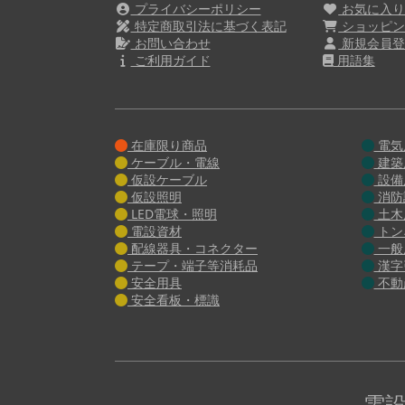
プライバシーポリシー
お気に入
特定商取引法に基づく表記
ショッピン
お問い合わせ
新規会員登
ご利用ガイド
用語集
在庫限り商品
電気
ケーブル・電線
建築
仮設ケーブル
設備
仮設照明
消防
LED電球・照明
土木
電設資材
トン
配線器具・コネクター
一般
テープ・端子等消耗品
漢字
安全用具
不動
安全看板・標識
電設