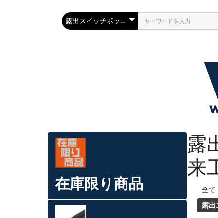
露
来
在庫限り商品
全て
露出