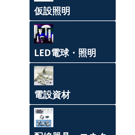
仮設照明
LED電球・照明
電設資材