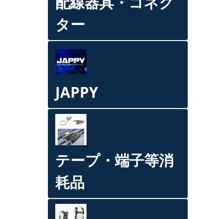
配線器具・コネク
ター
JAPPY
テープ・端子等消
耗品