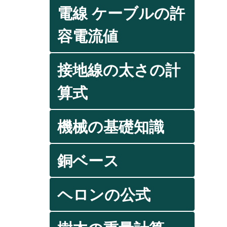
電線 ケーブルの許
容電流値
接地線の太さの計
算式
機械の基礎知識
銅ベース
ヘロンの公式