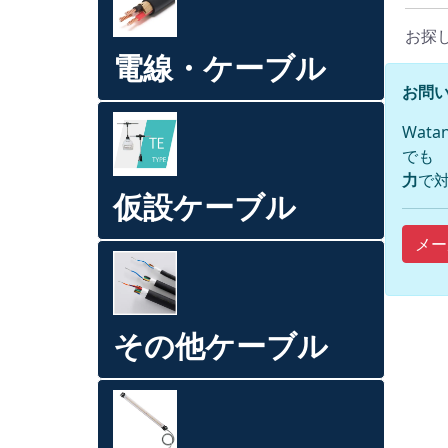
お探
電線・ケーブル
お問い
Wat
でも
力
で対
仮設ケーブル
メー
その他ケーブル