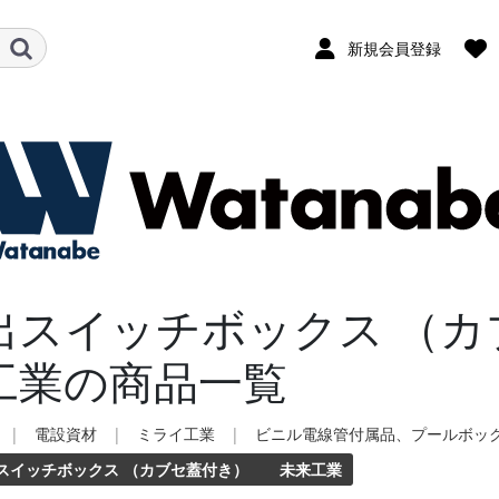
新規会員登録
出スイッチボックス （
工業の商品一覧
|
電設資材
|
ミライ工業
|
ビニル電線管付属品、プールボッ
スイッチボックス （カブセ蓋付き） 未来工業