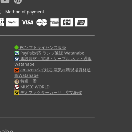
ethod of payment
PCソフトライセンス販売
PayPal対応 ランプ通販 Watanabe
電設資材・電線・ケーブル ネット通販
Watanabe
amazonペイ対応 電気材料現場資材通
販Watanabe
特選一番
MUSIC WORLD
デオファクターカーサ 空気触媒
abe