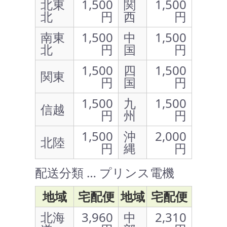
北東
1,500
関
1,500
北
円
西
円
南東
1,500
中
1,500
北
円
国
円
1,500
四
1,500
関東
円
国
円
1,500
九
1,500
信越
円
州
円
1,500
沖
2,000
北陸
円
縄
円
配送分類 … プリンス電機
地域
宅配便
地域
宅配便
北海
3,960
中
2,310