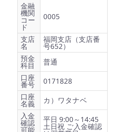
金融
機関
0005
コー
ド
支店
福岡支店（支店番
名
号652）
預金
普通
科目
口座
0171828
番号
口座
カ）ワタナベ
名義
入金
平日 9:00～14:45
確認
土日祝 ご入金確認
可能