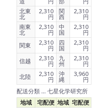
道
円
部
円
北東
2,310
関
2,310
北
円
西
円
南東
2,310
中
2,310
北
円
国
円
2,310
四
2,310
関東
円
国
円
2,310
九
2,310
信越
円
州
円
2,310
沖
3,960
北陸
円
縄
円
配送分類 … 七星化学研究所
地域
宅配便
地域
宅配便