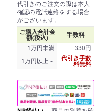
代引きのご注文の際は本人
確認の電話連絡をする場合
がございます。
ご購入合計金
手数料
額(税込)
1万円未満
330円
代引き手数
1万円以上～
料無料
NP後払い
… 商品の到着を確