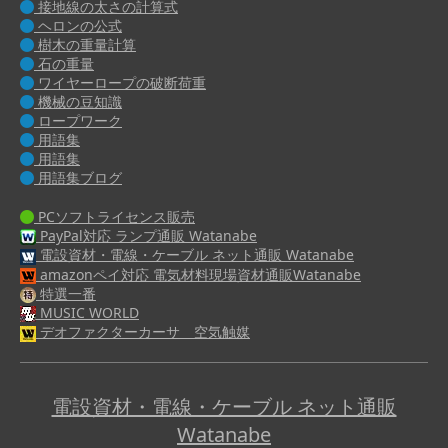
接地線の太さの計算式
ヘロンの公式
樹木の重量計算
石の重量
ワイヤーロープの破断荷重
機械の豆知識
ロープワーク
用語集
用語集
用語集ブログ
PCソフトライセンス販売
PayPal対応 ランプ通販 Watanabe
電設資材・電線・ケーブル ネット通販 Watanabe
amazonペイ対応 電気材料現場資材通販Watanabe
特選一番
MUSIC WORLD
デオファクターカーサ 空気触媒
電設資材・電線・ケーブル ネット通販
Watanabe