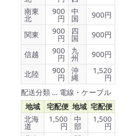
南東
900
中
900円
北
円
国
900
四
関東
900円
円
国
900
九
信越
900円
円
州
900
沖
1,520
北陸
円
縄
円
配送分類 … 電線・ケーブル
地域
宅配便
地域
宅配便
北海
1,500
中
1,500
道
円
部
円