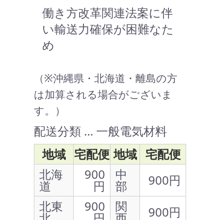
働き方改革関連法案に伴
い輸送力確保が困難なた
め
（※沖縄県・北海道・離島の方
は加算される場合がございま
す。）
配送分類 … 一般電気材料
地域
宅配便
地域
宅配便
北海
900
中
900円
道
円
部
北東
900
関
900円
北
円
西