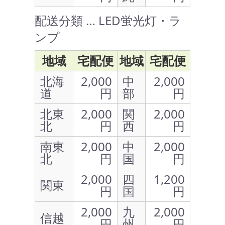
配送分類 … LED蛍光灯・ラ
ンプ
地域
宅配便
地域
宅配便
北海
2,000
中
2,000
道
円
部
円
北東
2,000
関
2,000
北
円
西
円
南東
2,000
中
2,000
北
円
国
円
2,000
四
1,200
関東
円
国
円
2,000
九
2,000
信越
円
州
円