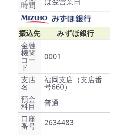
は翌営業日
時間
振込先
みずほ銀行
金融
機関
0001
コー
ド
支店
福岡支店（支店番
名
号660）
預金
普通
科目
口座
2634483
番号