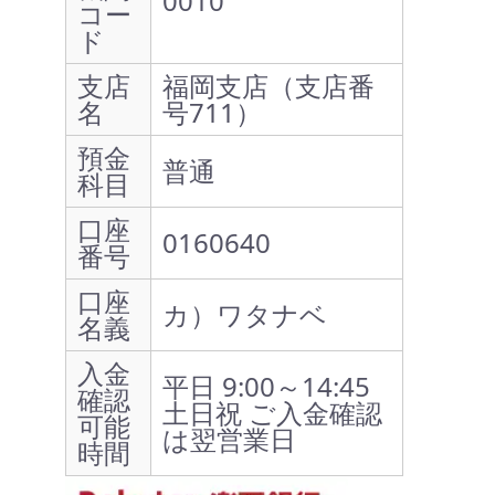
0010
コー
ド
支店
福岡支店（支店番
名
号711）
預金
普通
科目
口座
0160640
番号
口座
カ）ワタナベ
名義
入金
平日 9:00～14:45
確認
土日祝 ご入金確認
可能
は翌営業日
時間