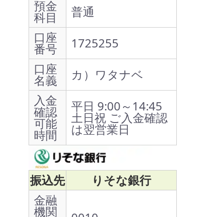
預金
普通
科目
口座
1725255
番号
口座
カ）ワタナベ
名義
入金
平日 9:00～14:45
確認
土日祝 ご入金確認
可能
は翌営業日
時間
振込先
りそな銀行
金融
機関