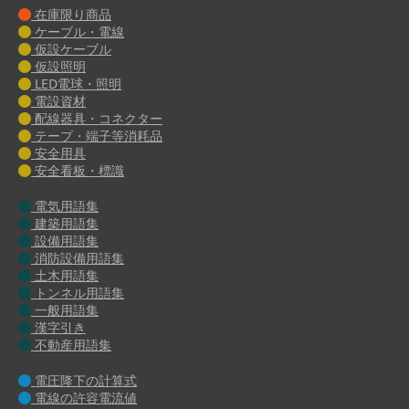
在庫限り商品
ケーブル・電線
仮設ケーブル
仮設照明
LED電球・照明
電設資材
配線器具・コネクター
テープ・端子等消耗品
安全用具
安全看板・標識
電気用語集
建築用語集
設備用語集
消防設備用語集
土木用語集
トンネル用語集
一般用語集
漢字引き
不動産用語集
電圧降下の計算式
電線の許容電流値