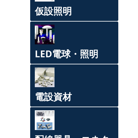
仮設照明
LED電球・照明
電設資材