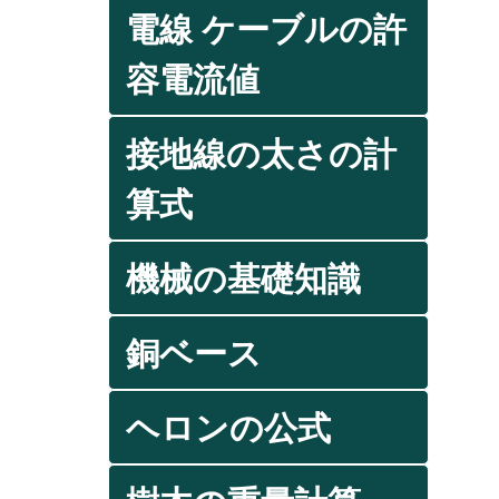
電線 ケーブルの許
容電流値
接地線の太さの計
算式
機械の基礎知識
銅ベース
ヘロンの公式