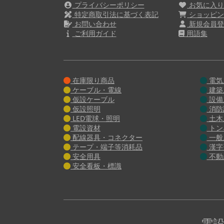
プライバシーポリシー
お気に入
特定商取引法に基づく表記
ショッピン
お問い合わせ
新規会員登
ご利用ガイド
用語集
在庫限り商品
電気
ケーブル・電線
建築
仮設ケーブル
設備
仮設照明
消防
LED電球・照明
土木
電設資材
トン
配線器具・コネクター
一般
テープ・端子等消耗品
漢字
安全用具
不動
安全看板・標識
電設