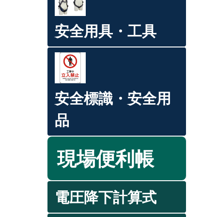
安全用具・工具
安全標識・安全用
品
現場便利帳
電圧降下計算式