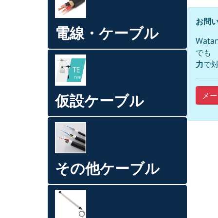
お問い
電線・ケーブル
Wat
でも
力
で対
メー
仮設ケーブル
その他ケーブル