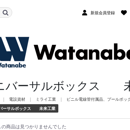
新規会員登録
ニバーサルボックス 未
|
電設資材
|
ミライ工業
|
ビニル電線管付属品、プールボッ
バーサルボックス 未来工業
しの商品は見つかりませんでした