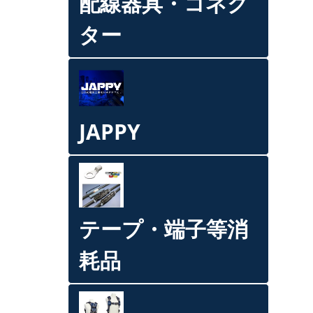
配線器具・コネク
ター
JAPPY
テープ・端子等消
耗品