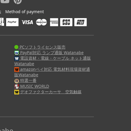
ethod of payment
PCソフトライセンス販売
PayPal対応 ランプ通販 Watanabe
電設資材・電線・ケーブル ネット通販
Watanabe
amazonペイ対応 電気材料現場資材通
販Watanabe
特選一番
MUSIC WORLD
デオファクターカーサ 空気触媒
abe