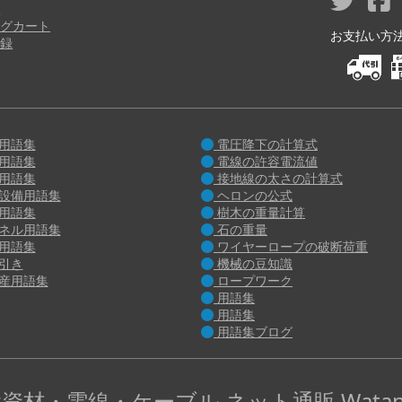
り
グカート
お支払い方法 M
録
用語集
電圧降下の計算式
用語集
電線の許容電流値
用語集
接地線の太さの計算式
設備用語集
ヘロンの公式
用語集
樹木の重量計算
ネル用語集
石の重量
用語集
ワイヤーロープの破断荷重
引き
機械の豆知識
産用語集
ロープワーク
用語集
用語集
用語集ブログ
資材・電線・ケーブル ネット通販 Watan