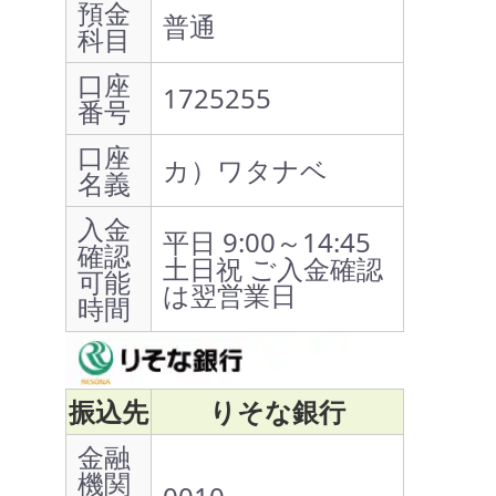
預金
普通
科目
口座
1725255
番号
口座
カ）ワタナベ
名義
入金
平日 9:00～14:45
確認
土日祝 ご入金確認
可能
は翌営業日
時間
振込先
りそな銀行
金融
機関