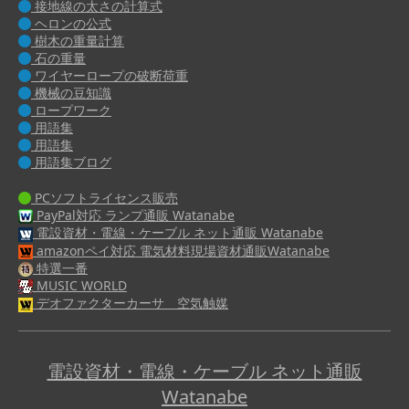
接地線の太さの計算式
ヘロンの公式
樹木の重量計算
石の重量
ワイヤーロープの破断荷重
機械の豆知識
ロープワーク
用語集
用語集
用語集ブログ
PCソフトライセンス販売
PayPal対応 ランプ通販 Watanabe
電設資材・電線・ケーブル ネット通販 Watanabe
amazonペイ対応 電気材料現場資材通販Watanabe
特選一番
MUSIC WORLD
デオファクターカーサ 空気触媒
電設資材・電線・ケーブル ネット通販
Watanabe