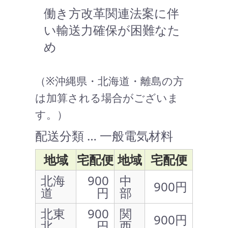
働き方改革関連法案に伴
い輸送力確保が困難なた
め
（※沖縄県・北海道・離島の方
は加算される場合がございま
す。）
配送分類 … 一般電気材料
地域
宅配便
地域
宅配便
北海
900
中
900円
道
円
部
北東
900
関
900円
北
円
西