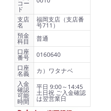
0010
コー
ド
支店
福岡支店（支店番
名
号711）
預金
普通
科目
口座
0160640
番号
口座
カ）ワタナベ
名義
入金
平日 9:00～14:45
確認
土日祝 ご入金確認
可能
は翌営業日
時間