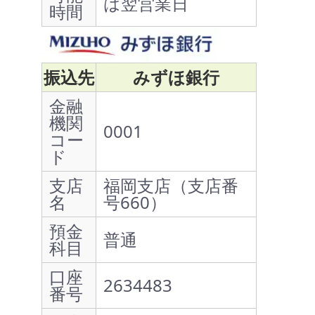
は翌営業日
時間
振込先
みずほ銀行
金融
機関
0001
コー
ド
支店
福岡支店（支店番
名
号660）
預金
普通
科目
口座
2634483
番号