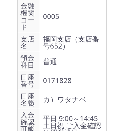
金融
機関
0005
コー
ド
支店
福岡支店（支店番
名
号652）
預金
普通
科目
口座
0171828
番号
口座
カ）ワタナベ
名義
入金
平日 9:00～14:45
確認
土日祝 ご入金確認
可能