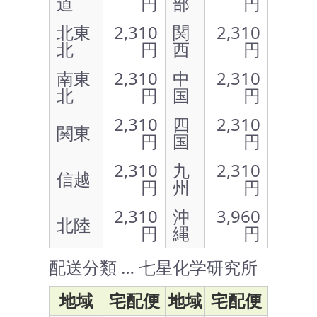
道
円
部
円
北東
2,310
関
2,310
北
円
西
円
南東
2,310
中
2,310
北
円
国
円
2,310
四
2,310
関東
円
国
円
2,310
九
2,310
信越
円
州
円
2,310
沖
3,960
北陸
円
縄
円
配送分類 … 七星化学研究所
地域
宅配便
地域
宅配便