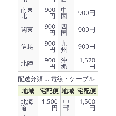
南東
900
中
900円
北
円
国
900
四
関東
900円
円
国
900
九
信越
900円
円
州
900
沖
1,520
北陸
円
縄
円
配送分類 … 電線・ケーブル
地域
宅配便
地域
宅配便
北海
1,500
中
1,500
道
円
部
円