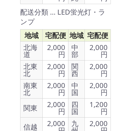
配送分類 … LED蛍光灯・ラ
ンプ
地域
宅配便
地域
宅配便
北海
2,000
中
2,000
道
円
部
円
北東
2,000
関
2,000
北
円
西
円
南東
2,000
中
2,000
北
円
国
円
2,000
四
1,200
関東
円
国
円
2,000
九
2,000
信越
円
州
円