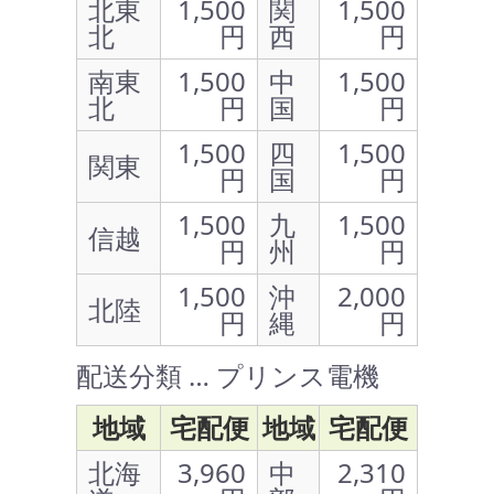
北東
1,500
関
1,500
北
円
西
円
南東
1,500
中
1,500
北
円
国
円
1,500
四
1,500
関東
円
国
円
1,500
九
1,500
信越
円
州
円
1,500
沖
2,000
北陸
円
縄
円
配送分類 … プリンス電機
地域
宅配便
地域
宅配便
北海
3,960
中
2,310