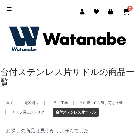
0
台付ステンレス片サドルの商品一
覧
全て
|
電設資材
|
ミライ工業
|
ＰＦ管、ＣＤ管、可とう管
|
サドル 露出ボックス
|
台付ステンレス片サドル
お探しの商品は見つかりませんでした