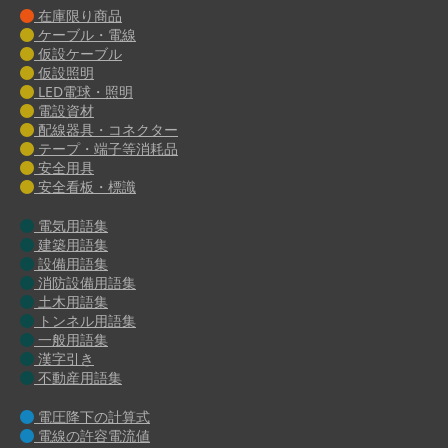
在庫限り商品
ケーブル・電線
仮設ケーブル
仮設照明
LED電球・照明
電設資材
配線器具・コネクター
テープ・端子等消耗品
安全用具
安全看板・標識
電気用語集
建築用語集
設備用語集
消防設備用語集
土木用語集
トンネル用語集
一般用語集
漢字引き
不動産用語集
電圧降下の計算式
電線の許容電流値