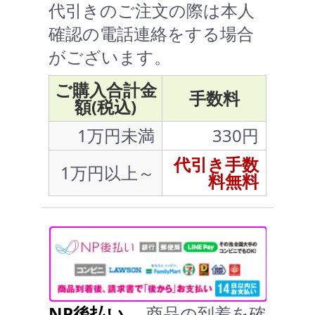
代引きのご注文の際は本人
確認の電話連絡をする場合
がございます。
ご購入合計金
手数料
額(税込)
1万円未満
330円
代引き手数
1万円以上～
料無料
NP後払い
… 商品の到着を確