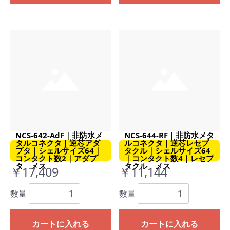
NCS-642-AdF｜非防水メ
NCS-644-RF｜非防水メタ
タルコネクタ｜逆芯アダ
ルコネクタ｜逆芯レセプ
プタ｜シェルサイズ64｜
タクル｜シェルサイズ64
コンタクト数2｜アダプ
｜コンタクト数4｜レセプ
タ メス
タクル メス
￥17,409
￥11,144
数量
数量
カートに入れる
カートに入れる