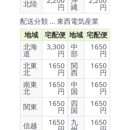
2,200
沖
2,200
北陸
円
縄
円
配送分類 … 東西電気産業
地域
宅配便
地域
宅配便
北海
3,300
中
1650
道
円
部
円
北東
1650
関
1650
北
円
西
円
南東
1650
中
1650
北
円
国
円
1650
四
1650
関東
円
国
円
1650
九
1650
信越
円
州
円