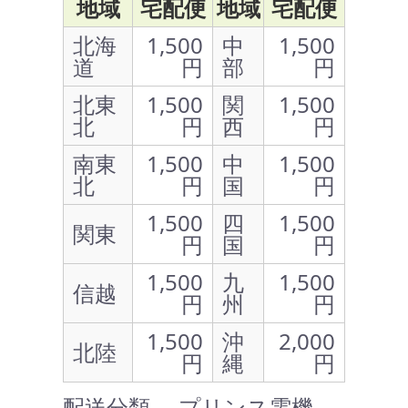
地域
宅配便
地域
宅配便
北海
1,500
中
1,500
道
円
部
円
北東
1,500
関
1,500
北
円
西
円
南東
1,500
中
1,500
北
円
国
円
1,500
四
1,500
関東
円
国
円
1,500
九
1,500
信越
円
州
円
1,500
沖
2,000
北陸
円
縄
円
配送分類 … プリンス電機