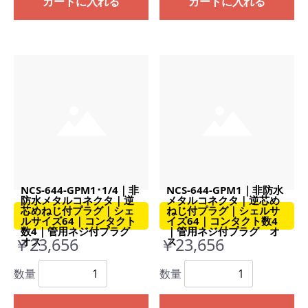
カートに入れる
カートに入れる
NCS-644-GPM1･1/4｜非
NCS-644-GPM1｜非防水
防水メタルコネクタ｜逆
メタルコネクタ｜逆芯め
芯めねじ付プラグ｜シェ
ねじ付プラグ｜シェルサ
ルサイズ64｜コンタクト
イズ64｜コンタクト数4
数4｜管用ネジ付プラグ
｜管用ネジ付プラグ オ
￥23,656
￥23,656
オス
ス
数量
数量