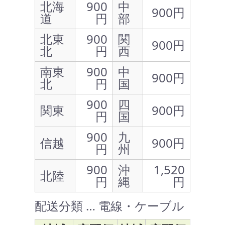
北海
900
中
900円
道
円
部
北東
900
関
900円
北
円
西
南東
900
中
900円
北
円
国
900
四
関東
900円
円
国
900
九
信越
900円
円
州
900
沖
1,520
北陸
円
縄
円
配送分類 … 電線・ケーブル