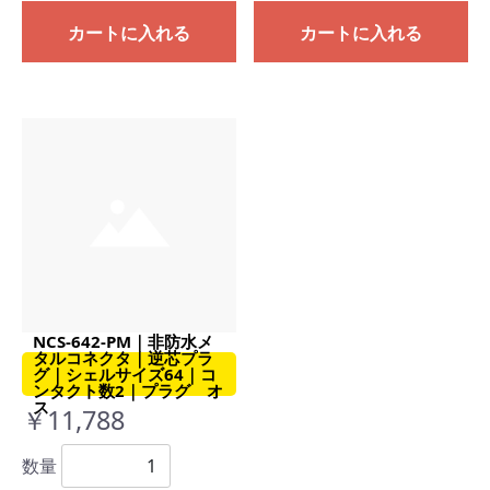
カートに入れる
カートに入れる
NCS-642-PM｜非防水メ
タルコネクタ｜逆芯プラ
グ｜シェルサイズ64｜コ
ンタクト数2｜プラグ オ
ス
￥11,788
数量