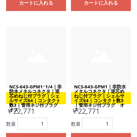
カートに入れる
カートに入れる
NCS-643-GPM1･1/4｜非
NCS-643-GPM1｜非防水
防水メタルコネクタ｜逆
メタルコネクタ｜逆芯め
芯めねじ付プラグ｜シェ
ねじ付プラグ｜シェルサ
ルサイズ64｜コンタクト
イズ64｜コンタクト数3
数3｜管用ネジ付プラグ
｜管用ネジ付プラグ オ
￥22,771
￥22,771
オス
ス
数量
数量