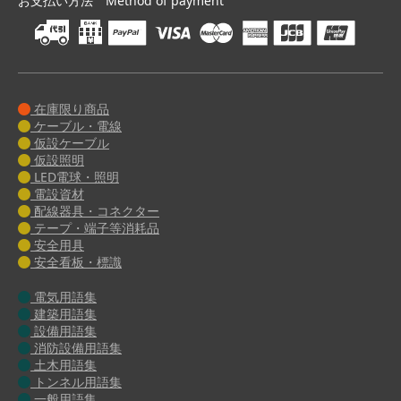
お支払い方法 Method of payment
在庫限り商品
ケーブル・電線
仮設ケーブル
仮設照明
LED電球・照明
電設資材
配線器具・コネクター
テープ・端子等消耗品
安全用具
安全看板・標識
電気用語集
建築用語集
設備用語集
消防設備用語集
土木用語集
トンネル用語集
一般用語集