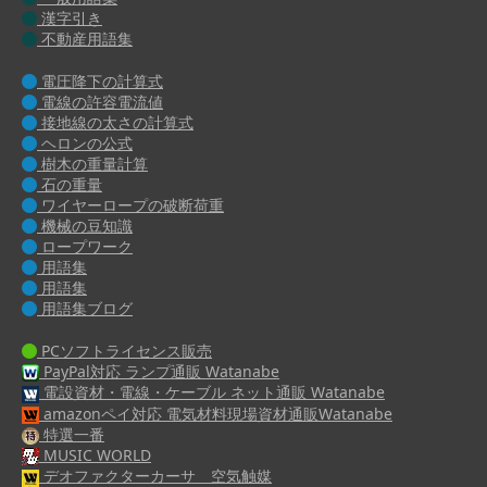
漢字引き
不動産用語集
電圧降下の計算式
電線の許容電流値
接地線の太さの計算式
ヘロンの公式
樹木の重量計算
石の重量
ワイヤーロープの破断荷重
機械の豆知識
ロープワーク
用語集
用語集
用語集ブログ
PCソフトライセンス販売
PayPal対応 ランプ通販 Watanabe
電設資材・電線・ケーブル ネット通販 Watanabe
amazonペイ対応 電気材料現場資材通販Watanabe
特選一番
MUSIC WORLD
デオファクターカーサ 空気触媒