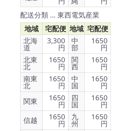
円
縄
円
配送分類 … 東西電気産業
地域
宅配便
地域
宅配便
北海
3,300
中
1650
道
円
部
円
北東
1650
関
1650
北
円
西
円
南東
1650
中
1650
北
円
国
円
1650
四
1650
関東
円
国
円
1650
九
1650
信越
円
州
円