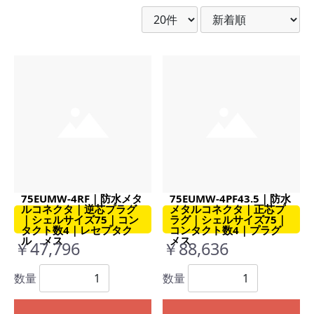
75EUMW-4RF｜防水メタ
75EUMW-4PF43.5｜防水
ルコネクタ｜逆芯プラグ
メタルコネクタ｜正芯プ
｜シェルサイズ75｜コン
ラグ｜シェルサイズ75｜
タクト数4｜レセプタク
コンタクト数4｜プラグ
ル メス
メス
￥47,796
￥88,636
数量
数量