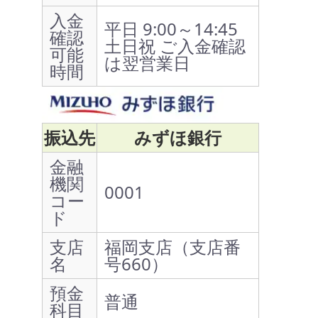
入金
平日 9:00～14:45
確認
土日祝 ご入金確認
可能
は翌営業日
時間
振込先
みずほ銀行
金融
機関
0001
コー
ド
支店
福岡支店（支店番
名
号660）
預金
普通
科目