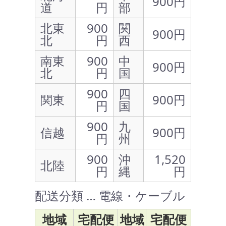
900円
道
円
部
北東
900
関
900円
北
円
西
南東
900
中
900円
北
円
国
900
四
関東
900円
円
国
900
九
信越
900円
円
州
900
沖
1,520
北陸
円
縄
円
配送分類 … 電線・ケーブル
地域
宅配便
地域
宅配便