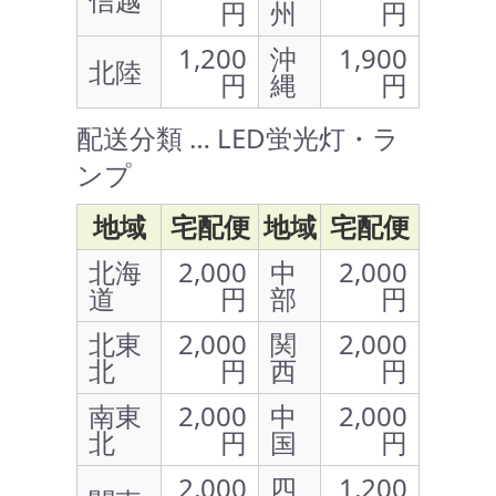
円
州
円
1,200
沖
1,900
北陸
円
縄
円
配送分類 … LED蛍光灯・ラ
ンプ
地域
宅配便
地域
宅配便
北海
2,000
中
2,000
道
円
部
円
北東
2,000
関
2,000
北
円
西
円
南東
2,000
中
2,000
北
円
国
円
2,000
四
1,200