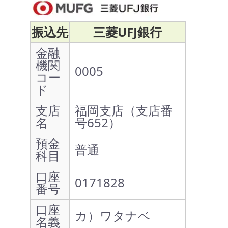
振込先
三菱UFJ銀行
金融
機関
0005
コー
ド
支店
福岡支店（支店番
名
号652）
預金
普通
科目
口座
0171828
番号
口座
カ）ワタナベ
名義