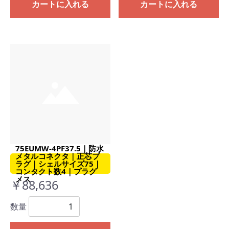
カートに入れる
カートに入れる
75EUMW-4PF37.5｜防水
メタルコネクタ｜正芯プ
ラグ｜シェルサイズ75｜
コンタクト数4｜プラグ
メス
￥88,636
数量