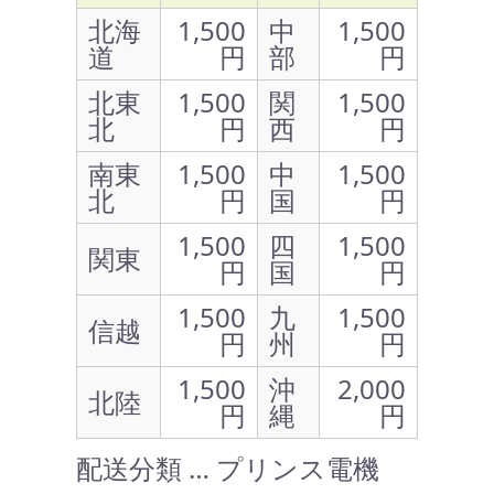
北海
1,500
中
1,500
道
円
部
円
北東
1,500
関
1,500
北
円
西
円
南東
1,500
中
1,500
北
円
国
円
1,500
四
1,500
関東
円
国
円
1,500
九
1,500
信越
円
州
円
1,500
沖
2,000
北陸
円
縄
円
配送分類 … プリンス電機