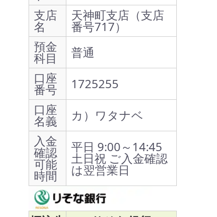
支店
天神町支店（支店
名
番号717）
預金
普通
科目
口座
1725255
番号
口座
カ）ワタナベ
名義
入金
平日 9:00～14:45
確認
土日祝 ご入金確認
可能
は翌営業日
時間