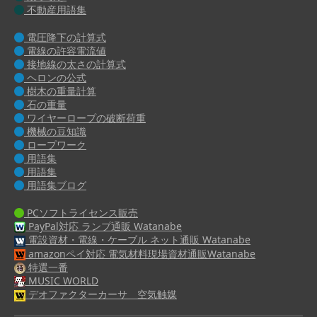
不動産用語集
電圧降下の計算式
電線の許容電流値
接地線の太さの計算式
ヘロンの公式
樹木の重量計算
石の重量
ワイヤーロープの破断荷重
機械の豆知識
ロープワーク
用語集
用語集
用語集ブログ
PCソフトライセンス販売
PayPal対応 ランプ通販 Watanabe
電設資材・電線・ケーブル ネット通販 Watanabe
amazonペイ対応 電気材料現場資材通販Watanabe
特選一番
MUSIC WORLD
デオファクターカーサ 空気触媒