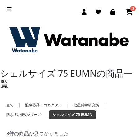
0
シェルサイズ 75 EUMNの商品一
覧
全て
|
配線器具・コネクター
|
七星科学研究所
|
防水 EUMWシリーズ
|
シェルサイズ 75 EUMN
3件
の商品が見つかりました