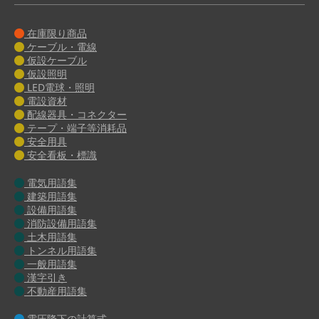
在庫限り商品
ケーブル・電線
仮設ケーブル
仮設照明
LED電球・照明
電設資材
配線器具・コネクター
テープ・端子等消耗品
安全用具
安全看板・標識
電気用語集
建築用語集
設備用語集
消防設備用語集
土木用語集
トンネル用語集
一般用語集
漢字引き
不動産用語集
電圧降下の計算式