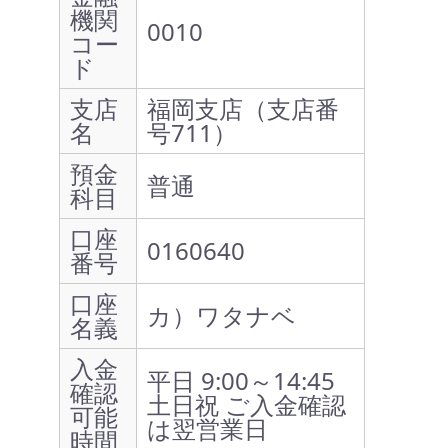
機関
0010
コー
ド
支店
福岡支店（支店番
名
号711）
預金
普通
科目
口座
0160640
番号
口座
カ）ワタナベ
名義
入金
平日 9:00～14:45
確認
土日祝 ご入金確認
可能
は翌営業日
時間