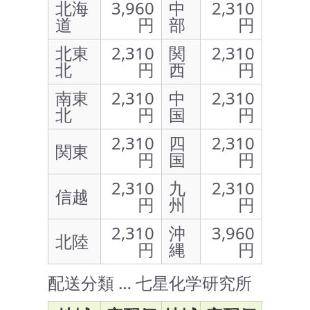
北海
3,960
中
2,310
道
円
部
円
北東
2,310
関
2,310
北
円
西
円
南東
2,310
中
2,310
北
円
国
円
2,310
四
2,310
関東
円
国
円
2,310
九
2,310
信越
円
州
円
2,310
沖
3,960
北陸
円
縄
円
配送分類 … 七星化学研究所