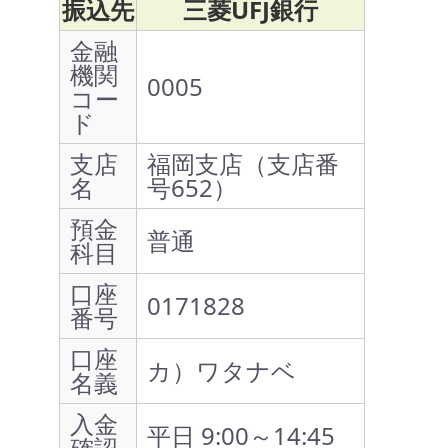
振込先
三菱UFJ銀行
金融
機関
0005
コー
ド
支店
福岡支店（支店番
名
号652）
預金
普通
科目
口座
0171828
番号
口座
カ）ワタナベ
名義
入金
平日 9:00～14:45
確認