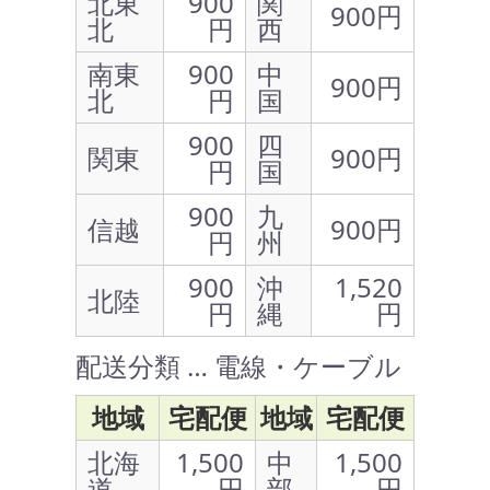
北東
900
関
900円
北
円
西
南東
900
中
900円
北
円
国
900
四
関東
900円
円
国
900
九
信越
900円
円
州
900
沖
1,520
北陸
円
縄
円
配送分類 … 電線・ケーブル
地域
宅配便
地域
宅配便
北海
1,500
中
1,500
道
円
部
円