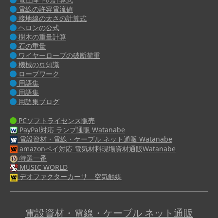
電線の許容電流値
接地線の太さの計算式
ヘロンの公式
樹木の重量計算
石の重量
ワイヤーロープの破断荷重
機械の豆知識
ロープワーク
用語集
用語集
用語集ブログ
PCソフトライセンス販売
PayPal対応 ランプ通販 Watanabe
電設資材・電線・ケーブル ネット通販 Watanabe
amazonペイ対応 電気材料現場資材通販Watanabe
特選一番
MUSIC WORLD
デオファクターカーサ 空気触媒
電設資材・電線・ケーブル ネット通販