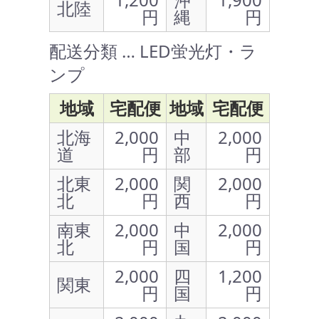
北陸
円
縄
円
配送分類 … LED蛍光灯・ラ
ンプ
地域
宅配便
地域
宅配便
北海
2,000
中
2,000
道
円
部
円
北東
2,000
関
2,000
北
円
西
円
南東
2,000
中
2,000
北
円
国
円
2,000
四
1,200
関東
円
国
円