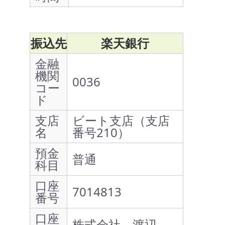
振込先
楽天銀行
金融
機関
0036
コー
ド
支店
ビート支店（支店
名
番号210）
預金
普通
科目
口座
7014813
番号
口座
株式会社 渡辺