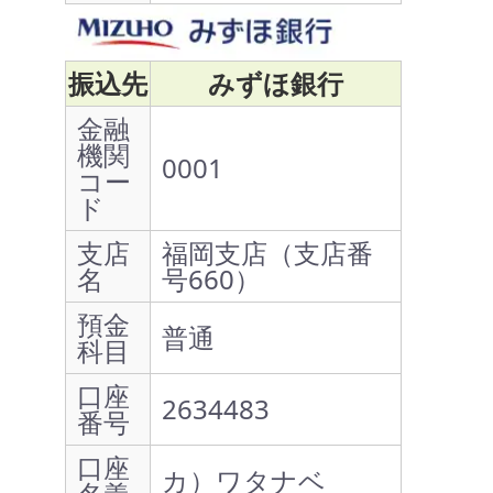
振込先
みずほ銀行
金融
機関
0001
コー
ド
支店
福岡支店（支店番
名
号660）
預金
普通
科目
口座
2634483
番号
口座
カ）ワタナベ