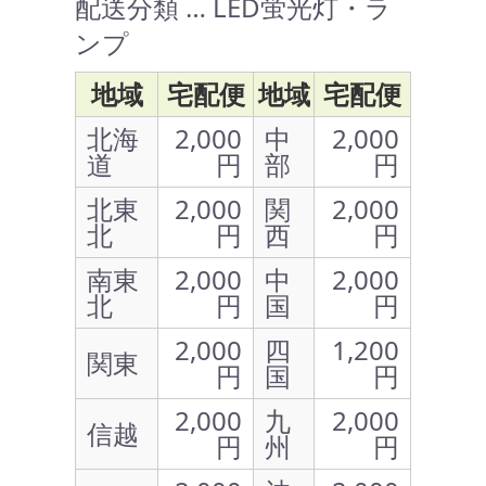
配送分類 … LED蛍光灯・ラ
ンプ
地域
宅配便
地域
宅配便
北海
2,000
中
2,000
道
円
部
円
北東
2,000
関
2,000
北
円
西
円
南東
2,000
中
2,000
北
円
国
円
2,000
四
1,200
関東
円
国
円
2,000
九
2,000
信越
円
州
円