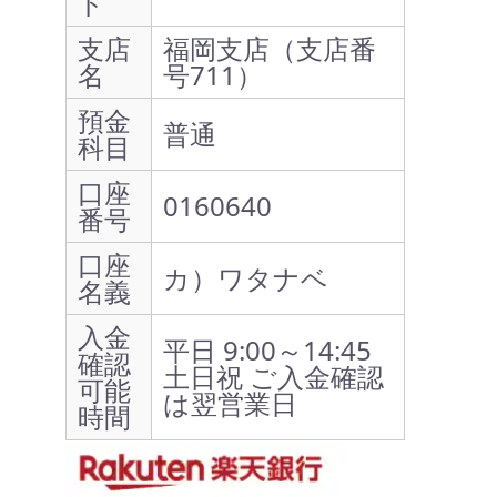
ド
支店
福岡支店（支店番
名
号711）
預金
普通
科目
口座
0160640
番号
口座
カ）ワタナベ
名義
入金
平日 9:00～14:45
確認
土日祝 ご入金確認
可能
は翌営業日
時間