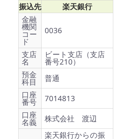
振込先
楽天銀行
金融
機関
0036
コー
ド
支店
ビート支店（支店
名
番号210）
預金
普通
科目
口座
7014813
番号
口座
株式会社 渡辺
名義
楽天銀行からの振