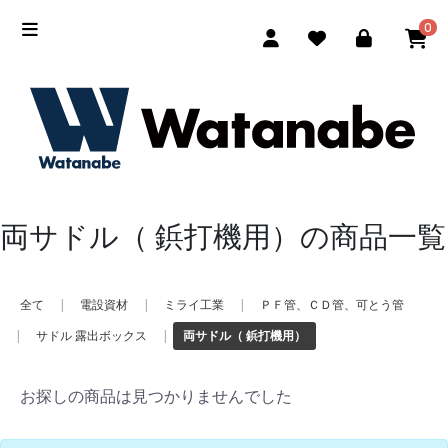
0
両サドル（ 鋲打機用）の商品一覧
全て
|
電設資材
|
ミライ工業
|
ＰＦ管、ＣＤ管、可とう管
|
サドル 露出ボックス
|
両サドル（ 鋲打機用）
お探しの商品は見つかりませんでした