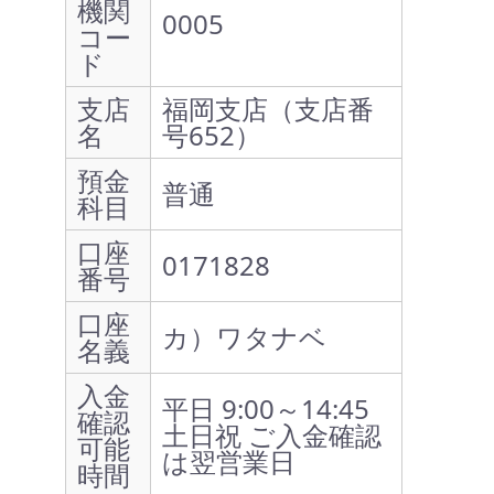
機関
0005
コー
ド
支店
福岡支店（支店番
名
号652）
預金
普通
科目
口座
0171828
番号
口座
カ）ワタナベ
名義
入金
平日 9:00～14:45
確認
土日祝 ご入金確認
可能
は翌営業日
時間