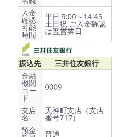
名義
入金
平日 9:00～14:45
確認
土日祝 ご入金確認
可能
は翌営業日
時間
振込先
三井住友銀行
金融
機関
0009
コー
ド
支店
天神町支店（支店
名
番号717）
預金
普通