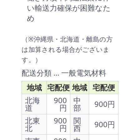
い輸送力確保が困難なた
め
（※沖縄県・北海道・離島の方
は加算される場合がございま
す。）
配送分類 … 一般電気材料
地域
宅配便
地域
宅配便
北海
900
中
900円
道
円
部
北東
900
関
900円
北
円
西