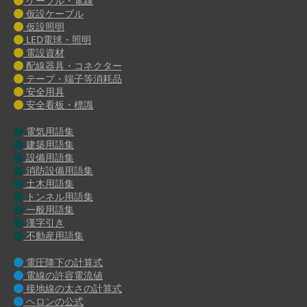
ケーブル・電線
仮設ケーブル
仮設照明
LED電球・照明
電設資材
配線器具・コネクター
テープ・端子等消耗品
安全用具
安全看板・標識
電気用語集
建築用語集
設備用語集
消防設備用語集
土木用語集
トンネル用語集
一般用語集
漢字引き
不動産用語集
電圧降下の計算式
電線の許容電流値
接地線の太さの計算式
ヘロンの公式