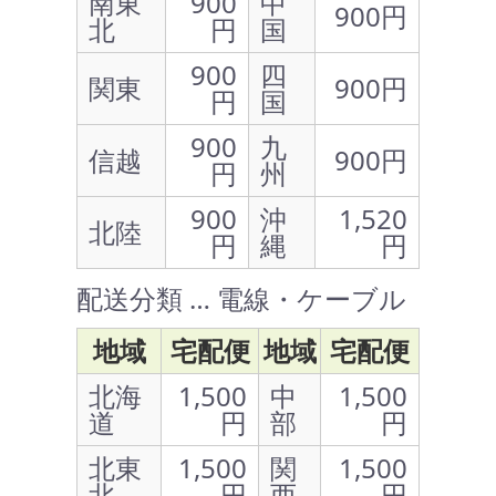
南東
900
中
900円
北
円
国
900
四
関東
900円
円
国
900
九
信越
900円
円
州
900
沖
1,520
北陸
円
縄
円
配送分類 … 電線・ケーブル
地域
宅配便
地域
宅配便
北海
1,500
中
1,500
道
円
部
円
北東
1,500
関
1,500
北
円
西
円