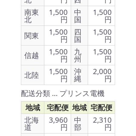
南東
1,500
中
1,500
北
円
国
円
1,500
四
1,500
関東
円
国
円
1,500
九
1,500
信越
円
州
円
1,500
沖
2,000
北陸
円
縄
円
配送分類 … プリンス電機
地域
宅配便
地域
宅配便
北海
3,960
中
2,310
道
円
部
円