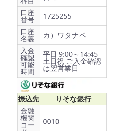
科目
口座
1725255
番号
口座
カ）ワタナベ
名義
入金
平日 9:00～14:45
確認
土日祝 ご入金確認
可能
は翌営業日
時間
振込先
りそな銀行
金融
機関
0010
コー