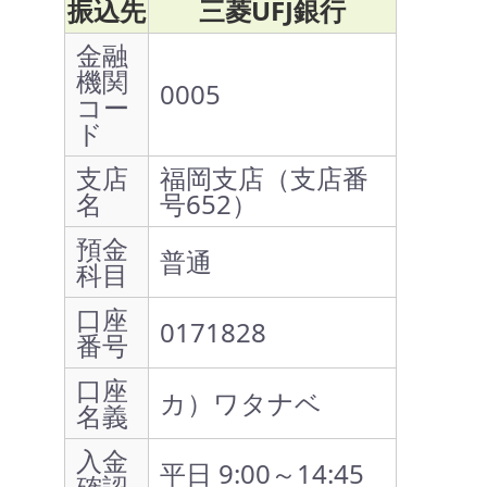
振込先
三菱UFJ銀行
金融
機関
0005
コー
ド
支店
福岡支店（支店番
名
号652）
預金
普通
科目
口座
0171828
番号
口座
カ）ワタナベ
名義
入金
平日 9:00～14:45
確認