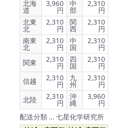
北海
3,960
中
2,310
道
円
部
円
北東
2,310
関
2,310
北
円
西
円
南東
2,310
中
2,310
北
円
国
円
2,310
四
2,310
関東
円
国
円
2,310
九
2,310
信越
円
州
円
2,310
沖
3,960
北陸
円
縄
円
配送分類 … 七星化学研究所