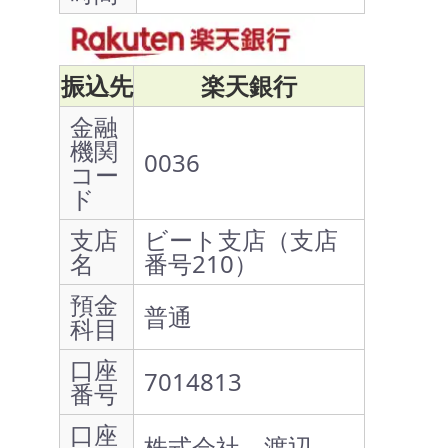
振込先
楽天銀行
金融
機関
0036
コー
ド
支店
ビート支店（支店
名
番号210）
預金
普通
科目
口座
7014813
番号
口座
株式会社 渡辺