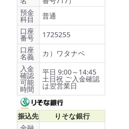
名
番号717）
預金
普通
科目
口座
1725255
番号
口座
カ）ワタナベ
名義
入金
平日 9:00～14:45
確認
土日祝 ご入金確認
可能
は翌営業日
時間
振込先
りそな銀行
金融