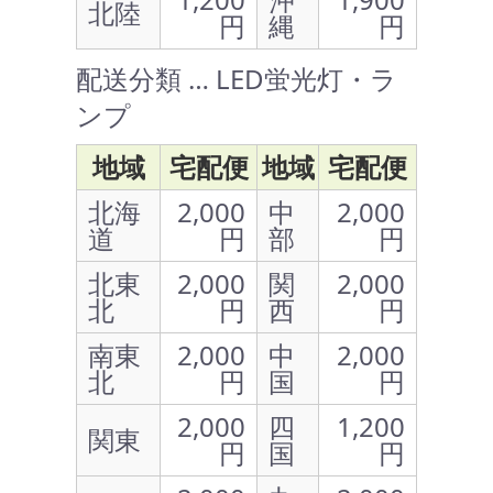
北陸
円
縄
円
配送分類 … LED蛍光灯・ラ
ンプ
地域
宅配便
地域
宅配便
北海
2,000
中
2,000
道
円
部
円
北東
2,000
関
2,000
北
円
西
円
南東
2,000
中
2,000
北
円
国
円
2,000
四
1,200
関東
円
国
円