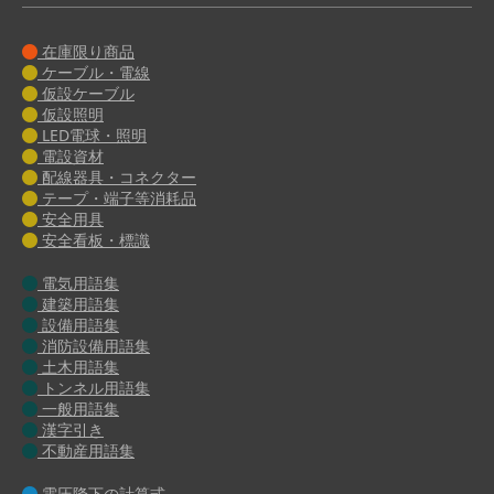
在庫限り商品
ケーブル・電線
仮設ケーブル
仮設照明
LED電球・照明
電設資材
配線器具・コネクター
テープ・端子等消耗品
安全用具
安全看板・標識
電気用語集
建築用語集
設備用語集
消防設備用語集
土木用語集
トンネル用語集
一般用語集
漢字引き
不動産用語集
電圧降下の計算式