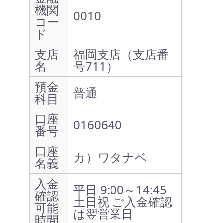
機関
0010
コー
ド
支店
福岡支店（支店番
名
号711）
預金
普通
科目
口座
0160640
番号
口座
カ）ワタナベ
名義
入金
平日 9:00～14:45
確認
土日祝 ご入金確認
可能
は翌営業日
時間