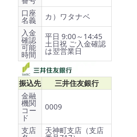
番号
口座
カ）ワタナベ
名義
入金
平日 9:00～14:45
確認
土日祝 ご入金確認
可能
は翌営業日
時間
振込先
三井住友銀行
金融
機関
0009
コー
ド
支店
天神町支店（支店