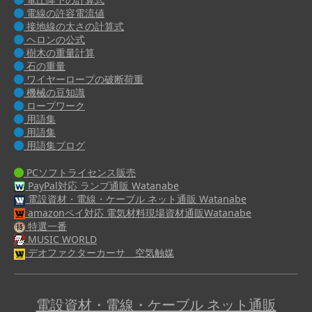
電線の許容電流値
接地線の太さの計算式
ヘロンの公式
樹木の重量計算
石の重量
ワイヤーロープの破断荷重
機械の豆知識
ロープワーク
用語集
用語集
用語集ブログ
PCソフトライセンス販売
PayPal対応 ランプ通販 Watanabe
電設資材・電線・ケーブル ネット通販 Watanabe
amazonペイ対応 電気材料現場資材通販Watanabe
特選一番
MUSIC WORLD
デオファクターカーサ 空気触媒
電設資材・電線・ケーブル ネット通販