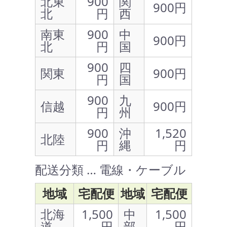
北東
900
関
900円
北
円
西
南東
900
中
900円
北
円
国
900
四
関東
900円
円
国
900
九
信越
900円
円
州
900
沖
1,520
北陸
円
縄
円
配送分類 … 電線・ケーブル
地域
宅配便
地域
宅配便
北海
1,500
中
1,500
道
円
部
円