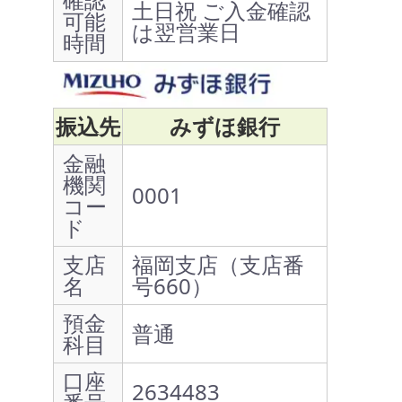
土日祝 ご入金確認
可能
は翌営業日
時間
振込先
みずほ銀行
金融
機関
0001
コー
ド
支店
福岡支店（支店番
名
号660）
預金
普通
科目
口座
2634483