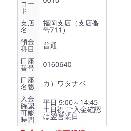
0010
コー
ド
支店
福岡支店（支店番
名
号711）
預金
普通
科目
口座
0160640
番号
口座
カ）ワタナベ
名義
入金
平日 9:00～14:45
確認
土日祝 ご入金確認
可能
は翌営業日
時間