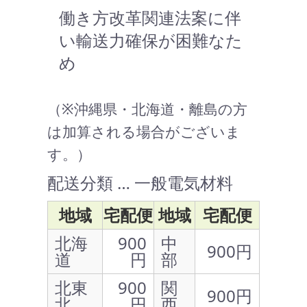
働き方改革関連法案に伴
い輸送力確保が困難なた
め
（※沖縄県・北海道・離島の方
は加算される場合がございま
す。）
配送分類 … 一般電気材料
地域
宅配便
地域
宅配便
北海
900
中
900円
道
円
部
北東
900
関
900円
北
円
西