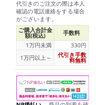
代引きのご注文の際は本人
確認の電話連絡をする場合
がございます。
ご購入合計金
手数料
額(税込)
1万円未満
330円
代引き手数
1万円以上～
料無料
NP後払い
… 商品の到着を確