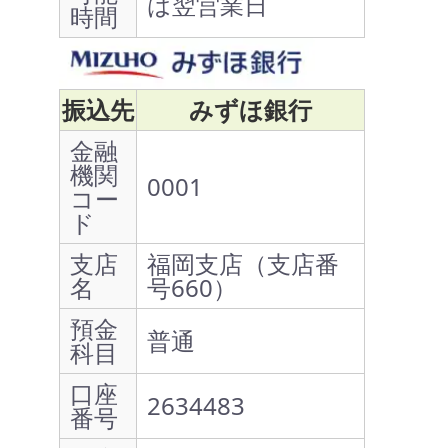
は翌営業日
時間
振込先
みずほ銀行
金融
機関
0001
コー
ド
支店
福岡支店（支店番
名
号660）
預金
普通
科目
口座
2634483
番号