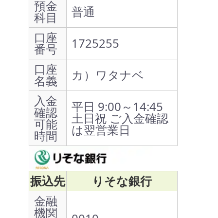
預金
普通
科目
口座
1725255
番号
口座
カ）ワタナベ
名義
入金
平日 9:00～14:45
確認
土日祝 ご入金確認
可能
は翌営業日
時間
振込先
りそな銀行
金融
機関