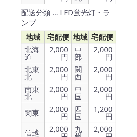
配送分類 … LED蛍光灯・ラ
ンプ
地域
宅配便
地域
宅配便
北海
2,000
中
2,000
道
円
部
円
北東
2,000
関
2,000
北
円
西
円
南東
2,000
中
2,000
北
円
国
円
2,000
四
1,200
関東
円
国
円
2,000
九
2,000
信越
円
州
円