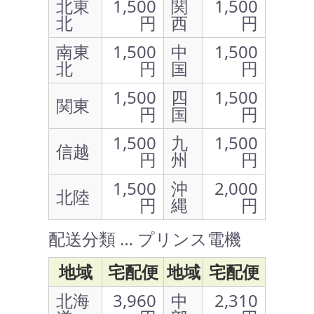
北東
1,500
関
1,500
北
円
西
円
南東
1,500
中
1,500
北
円
国
円
1,500
四
1,500
関東
円
国
円
1,500
九
1,500
信越
円
州
円
1,500
沖
2,000
北陸
円
縄
円
配送分類 … プリンス電機
地域
宅配便
地域
宅配便
北海
3,960
中
2,310