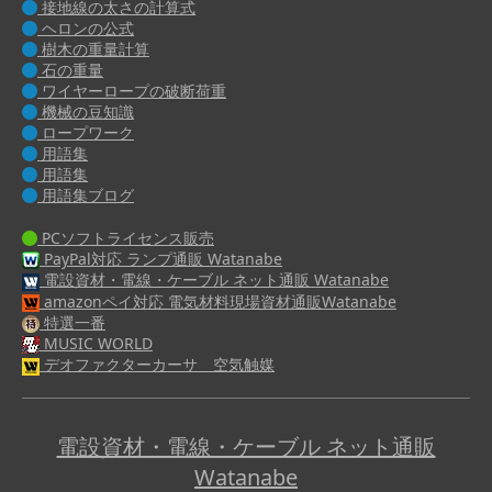
接地線の太さの計算式
ヘロンの公式
樹木の重量計算
石の重量
ワイヤーロープの破断荷重
機械の豆知識
ロープワーク
用語集
用語集
用語集ブログ
PCソフトライセンス販売
PayPal対応 ランプ通販 Watanabe
電設資材・電線・ケーブル ネット通販 Watanabe
amazonペイ対応 電気材料現場資材通販Watanabe
特選一番
MUSIC WORLD
デオファクターカーサ 空気触媒
電設資材・電線・ケーブル ネット通販
Watanabe