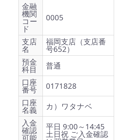
金融
機関
0005
コー
ド
支店
福岡支店（支店番
名
号652）
預金
普通
科目
口座
0171828
番号
口座
カ）ワタナベ
名義
入金
平日 9:00～14:45
確認
土日祝 ご入金確認
可能