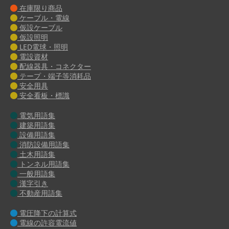
在庫限り商品
ケーブル・電線
仮設ケーブル
仮設照明
LED電球・照明
電設資材
配線器具・コネクター
テープ・端子等消耗品
安全用具
安全看板・標識
電気用語集
建築用語集
設備用語集
消防設備用語集
土木用語集
トンネル用語集
一般用語集
漢字引き
不動産用語集
電圧降下の計算式
電線の許容電流値