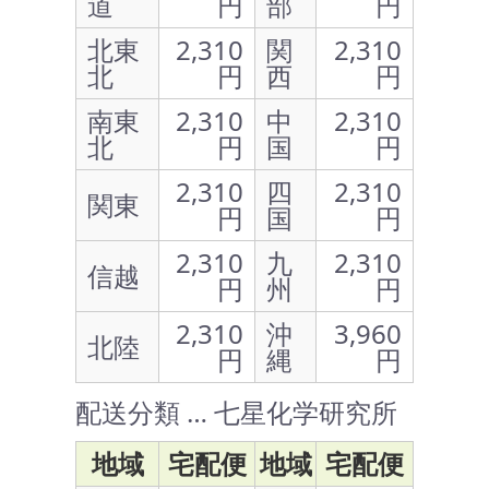
道
円
部
円
北東
2,310
関
2,310
北
円
西
円
南東
2,310
中
2,310
北
円
国
円
2,310
四
2,310
関東
円
国
円
2,310
九
2,310
信越
円
州
円
2,310
沖
3,960
北陸
円
縄
円
配送分類 … 七星化学研究所
地域
宅配便
地域
宅配便