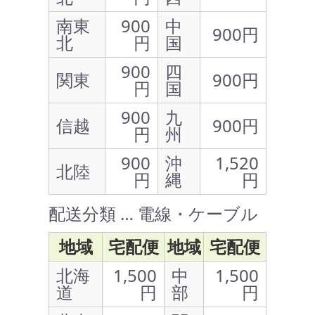
南東
900
中
900円
北
円
国
900
四
関東
900円
円
国
900
九
信越
900円
円
州
900
沖
1,520
北陸
円
縄
円
配送分類 … 電線・ケーブル
地域
宅配便
地域
宅配便
北海
1,500
中
1,500
道
円
部
円